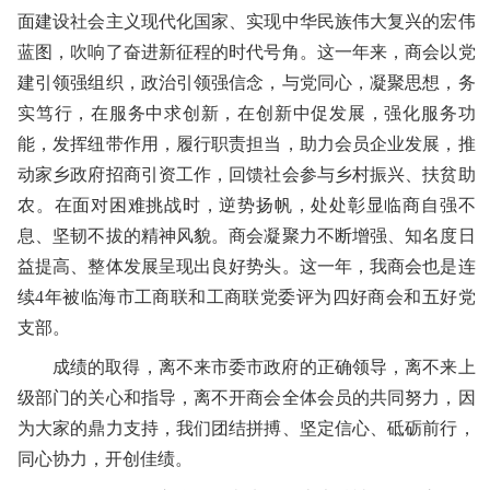
面建设社会主义现代化国家、实现中华民族伟大复兴的宏伟
蓝图，吹响了奋进新征程的时代号角。这一年来，商会以党
建引领强组织，政治引领强信念，与党同心，凝聚思想，务
实笃行，在服务中求创新，在创新中促发展，强化服务功
能，发挥纽带作用，履行职责担当，助力会员企业发展，推
动家乡政府招商引资工作，回馈社会参与乡村振兴、扶贫助
农。在面对困难挑战时，逆势扬帆，处处彰显临商自强不
息、坚韧不拔的精神风貌。商会凝聚力不断增强、知名度日
益提高、整体发展呈现出良好势头。这一年，我商会也是连
续4年被临海市工商联和工商联党委评为四好商会和五好党
支部。
成绩的取得，离不来市委市政府的正确领导，离不来上
级部门的关心和指导，离不开商会全体会员的共同努力，因
为大家的鼎力支持，我们团结拼搏、坚定信心、砥砺前行，
同心协力，开创佳绩。