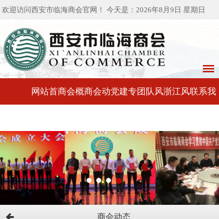
欢迎访问西安市临海商会官网！ 今天是：2026年8月9日 星期日
网站首
商会概
商会动
党建专
团队风
浙江风
联系我
页
况
态
区
采
采
们
商会动态