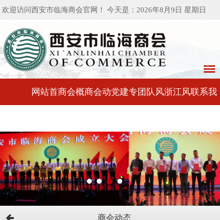
欢迎访问西安市临海商会官网！ 今天是：2026年8月9日 星期日
网站首
商会概
商会动
党建专
团队风
浙江风
联系我
页
况
态
区
采
采
们
商会动态